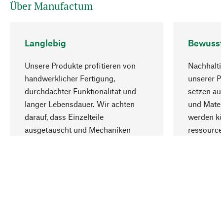
Über Manufactum
Langlebig
Bewuss
Unsere Produkte profitieren von
Nachhalti
handwerklicher Fertigung,
unserer 
durchdachter Funktionalität und
setzen au
langer Lebensdauer. Wir achten
und Mater
darauf, dass Einzelteile
werden kö
ausgetauscht und Mechaniken
ressourc
repariert werden können.
sozialver
Ihr Land