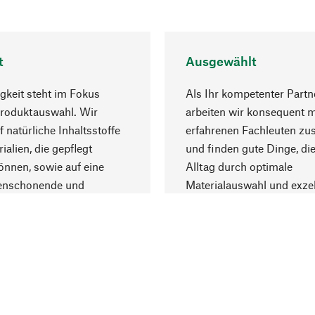
t
Ausgewählt
gkeit steht im Fokus
Als Ihr kompetenter Partn
Produktauswahl. Wir
arbeiten wir konsequent m
f natürliche Inhaltsstoffe
erfahrenen Fachleuten z
ialien, die gepflegt
und finden gute Dinge, die
nnen, sowie auf eine
Alltag durch optimale
enschonende und
Materialauswahl und exzel
trägliche Produktion.
Fertigung bereichern.