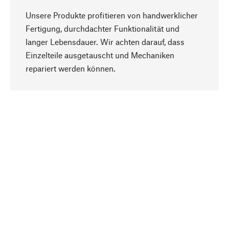
Unsere Produkte profitieren von handwerklicher
Fertigung, durchdachter Funktionalität und
langer Lebensdauer. Wir achten darauf, dass
Einzelteile ausgetauscht und Mechaniken
Nach oben
repariert werden können.
Bewusst
Nachhaltigkeit steht im Fokus unserer
Produktauswahl. Wir setzen auf natürliche
Inhaltsstoffe und Materialien, die gepflegt werden
können, sowie auf eine ressourcenschonende
und sozialverträgliche Produktion.