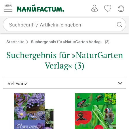
Zum Inhalt springen
Kundenkonto
Merkliste
0,0
Startseite
Suchergebnis für »NaturGarten Verlag«
(3)
Suchergebnis für »NaturGarten
Verlag« (3)