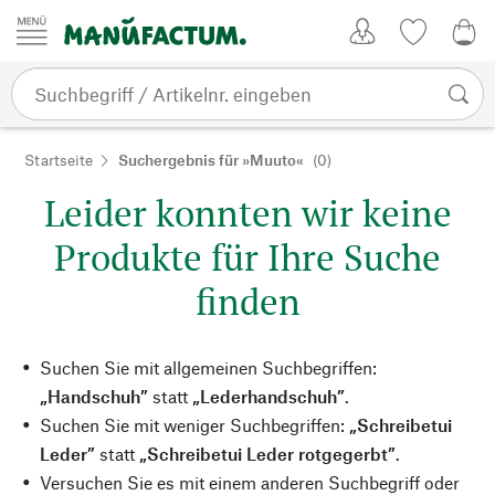
Zum Inhalt springen
Kundenkonto
Merkliste
0,0
Startseite
Suchergebnis für »Muuto«
(0)
Leider konnten wir keine
Produkte für Ihre Suche
finden
Suchen Sie mit allgemeinen Suchbegriffen:
„Handschuh”
statt
„Lederhandschuh”
.
Suchen Sie mit weniger Suchbegriffen:
„Schreibetui
Leder”
statt
„Schreibetui Leder rotgegerbt”
.
Versuchen Sie es mit einem anderen Suchbegriff oder