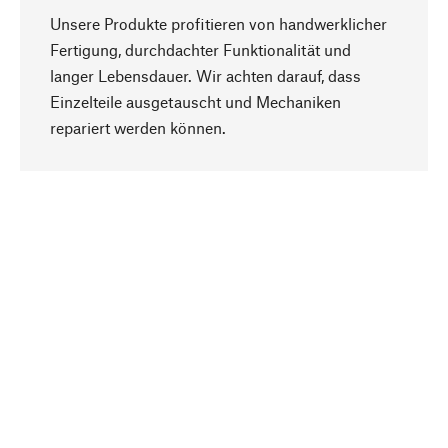
Unsere Produkte profitieren von handwerklicher
Fertigung, durchdachter Funktionalität und
langer Lebensdauer. Wir achten darauf, dass
Einzelteile ausgetauscht und Mechaniken
Nach oben
repariert werden können.
Bewusst
Nachhaltigkeit steht im Fokus unserer
Produktauswahl. Wir setzen auf natürliche
Inhaltsstoffe und Materialien, die gepflegt werden
können, sowie auf eine ressourcenschonende
und sozialverträgliche Produktion.