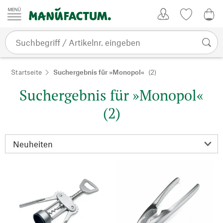
Zum Inhalt springen
Kundenkonto
Merkliste
0,0
Startseite
Suchergebnis für »Monopol«
(2)
Suchergebnis für »Monopol«
(2)