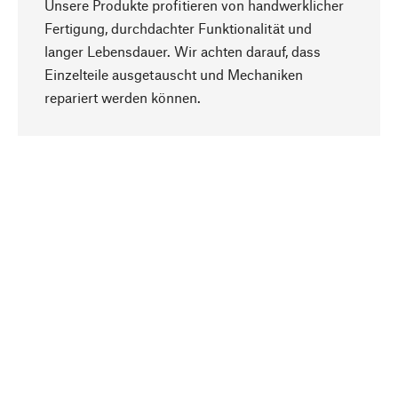
Unsere Produkte profitieren von handwerklicher
Fertigung, durchdachter Funktionalität und
langer Lebensdauer. Wir achten darauf, dass
Einzelteile ausgetauscht und Mechaniken
Nach oben
repariert werden können.
Bewusst
Nachhaltigkeit steht im Fokus unserer
Produktauswahl. Wir setzen auf natürliche
Inhaltsstoffe und Materialien, die gepflegt werden
können, sowie auf eine ressourcenschonende
und sozialverträgliche Produktion.