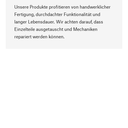
Unsere Produkte profitieren von handwerklicher
Fertigung, durchdachter Funktionalität und
langer Lebensdauer. Wir achten darauf, dass
Einzelteile ausgetauscht und Mechaniken
Nach oben
repariert werden können.
Bewusst
Nachhaltigkeit steht im Fokus unserer
Produktauswahl. Wir setzen auf natürliche
Inhaltsstoffe und Materialien, die gepflegt werden
können, sowie auf eine ressourcenschonende
und sozialverträgliche Produktion.