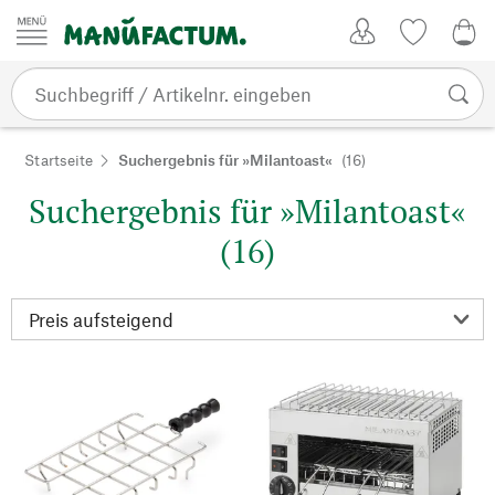
Zum Inhalt springen
Kundenkonto
Merkliste
0,0
Startseite
Suchergebnis für »Milantoast«
(16)
Suchergebnis für »Milantoast«
(16)