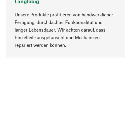
Langlebig
Unsere Produkte profitieren von handwerklicher
Fertigung, durchdachter Funktionalität und
langer Lebensdauer. Wir achten darauf, dass
Einzelteile ausgetauscht und Mechaniken
Nach oben
repariert werden können.
Bewusst
Nachhaltigkeit steht im Fokus unserer
Produktauswahl. Wir setzen auf natürliche
Inhaltsstoffe und Materialien, die gepflegt werden
können, sowie auf eine ressourcenschonende
und sozialverträgliche Produktion.