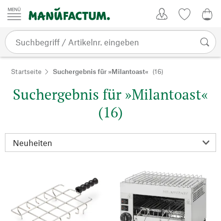
Zum Inhalt springen
Kundenkonto
Merkliste
0,0
Startseite
Suchergebnis für »Milantoast«
(16)
Suchergebnis für »Milantoast«
(16)