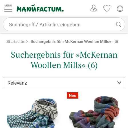
Zum Inhalt springen
Kundenkonto
Merkliste
0,0
Startseite
Suchergebnis für »McKernan Woollen Mills«
(6)
Suchergebnis für »McKernan
Woollen Mills« (6)
Neu