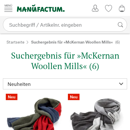
Zum Inhalt springen
Kundenkonto
Merkliste
0,0
Startseite
Suchergebnis für »McKernan Woollen Mills«
(6)
Suchergebnis für »McKernan
Woollen Mills« (6)
Neu
Neu