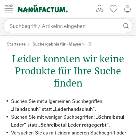
Zum Inhalt springen
Kundenkonto
Merkliste
0,0
Startseite
Suchergebnis für »Mayser«
(0)
Leider konnten wir keine
Produkte für Ihre Suche
finden
Suchen Sie mit allgemeinen Suchbegriffen:
„Handschuh”
statt
„Lederhandschuh”
.
Suchen Sie mit weniger Suchbegriffen:
„Schreibetui
Leder”
statt
„Schreibetui Leder rotgegerbt”
.
Versuchen Sie es mit einem anderen Suchbegriff oder