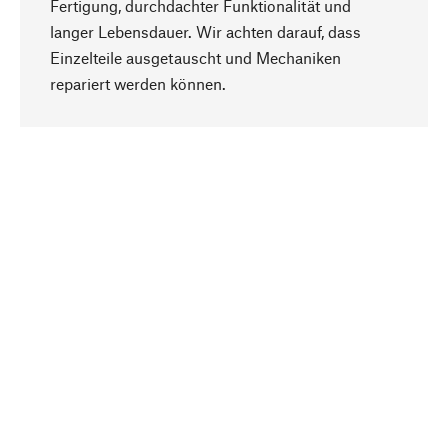
Fertigung, durchdachter Funktionalität und
langer Lebensdauer. Wir achten darauf, dass
Einzelteile ausgetauscht und Mechaniken
Nach oben
repariert werden können.
Bewusst
Nachhaltigkeit steht im Fokus unserer
Produktauswahl. Wir setzen auf natürliche
Inhaltsstoffe und Materialien, die gepflegt werden
können, sowie auf eine ressourcenschonende
und sozialverträgliche Produktion.