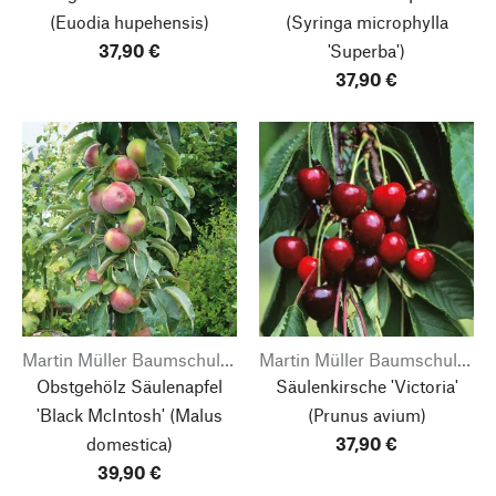
(Euodia hupehensis)
(Syringa microphylla
37,90 €
'Superba')
37,90 €
Martin Müller Baumschulen
Martin Müller Baumschulen
Obstgehölz Säulenapfel
Säulenkirsche 'Victoria'
'Black McIntosh'
(Malus
(Prunus avium)
domestica)
37,90 €
39,90 €