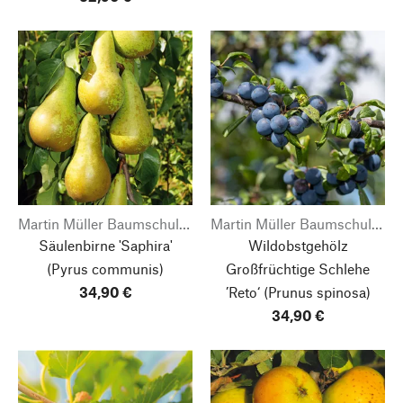
Martin Müller Baumschulen
Martin Müller Baumschulen
Säulenbirne 'Saphira'
Wildobstgehölz
(Pyrus communis)
Großfrüchtige Schlehe
34,90 €
’Reto‘
(Prunus spinosa)
34,90 €