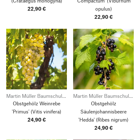
(Crataegus monogyna)
'Compactum'
(Viburnum
22,90 €
opulus)
22,90 €
Martin Müller Baumschulen
Martin Müller Baumschulen
Obstgehölz Weinrebe
Obstgehölz
'Primus'
(Vitis vinifera)
Säulenjohannisbeere
24,90 €
'Hedda'
(Ribes nigrum)
24,90 €