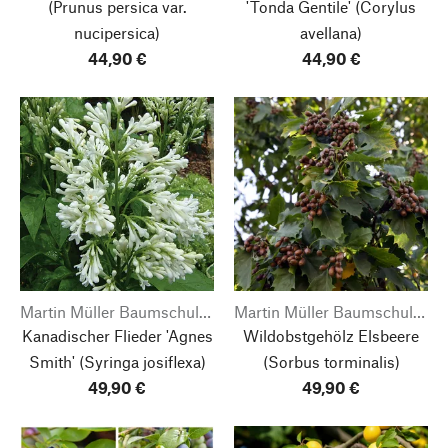
(Prunus persica var.
'Tonda Gentile'
(Corylus
nucipersica)
avellana)
44,90 €
44,90 €
Martin Müller Baumschulen
Martin Müller Baumschulen
Kanadischer Flieder 'Agnes
Wildobstgehölz Elsbeere
Smith'
(Syringa josiflexa)
(Sorbus torminalis)
49,90 €
49,90 €