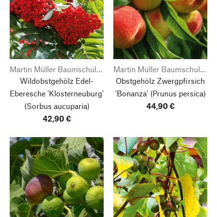
Martin Müller Baumschulen
Martin Müller Baumschulen
Wildobstgehölz Edel-
Obstgehölz Zwergpfirsich
Eberesche 'Klosterneuburg'
'Bonanza'
(Prunus persica)
(Sorbus aucuparia)
44,90 €
42,90 €