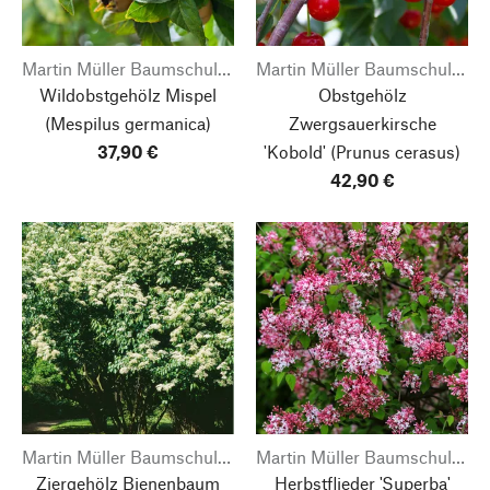
Martin Müller Baumschulen
Martin Müller Baumschulen
Wildobstgehölz Mispel
Obstgehölz
(Mespilus germanica)
Zwergsauerkirsche
37,90 €
'Kobold'
(Prunus cerasus)
42,90 €
Martin Müller Baumschulen
Martin Müller Baumschulen
Ziergehölz Bienenbaum
Herbstflieder 'Superba'