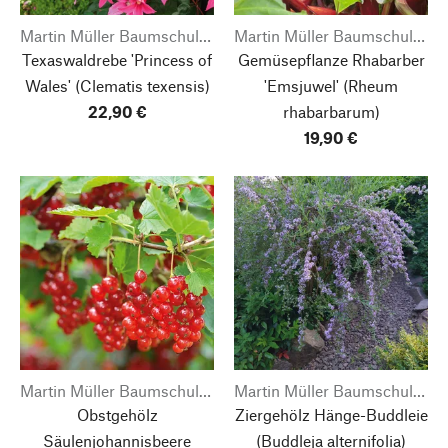
Martin Müller Baumschulen
Martin Müller Baumschulen
Texaswaldrebe 'Princess of
Gemüsepflanze Rhabarber
Wales'
(Clematis texensis)
'Emsjuwel'
(Rheum
22,90 €
rhabarbarum)
19,90 €
Martin Müller Baumschulen
Martin Müller Baumschulen
Obstgehölz
Ziergehölz Hänge-Buddleie
Säulenjohannisbeere
(Buddleja alternifolia)