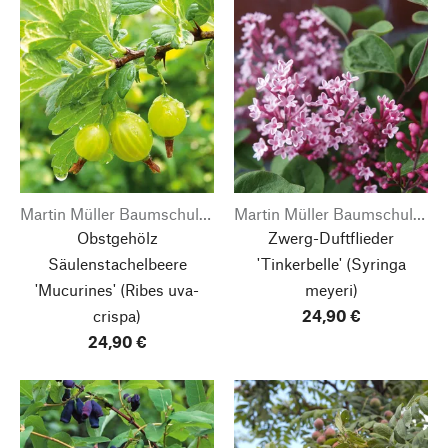
Martin Müller Baumschulen
Martin Müller Baumschulen
Obstgehölz
Zwerg-Duftflieder
Säulenstachelbeere
'Tinkerbelle'
(Syringa
'Mucurines'
(Ribes uva-
meyeri)
crispa)
24,90 €
24,90 €