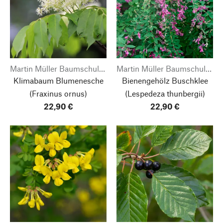
Martin Müller Baumschulen
Martin Müller Baumschulen
Klimabaum Blumenesche
Bienengehölz Buschklee
(Fraxinus ornus)
(Lespedeza thunbergii)
22,90 €
22,90 €