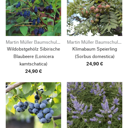
Martin Müller Baumschulen
Martin Müller Baumschulen
Wildobstgehölz Sibirische
Klimabaum Speierling
Blaubeere
(Lonicera
(Sorbus domestica)
kamtschatica)
24,90 €
24,90 €