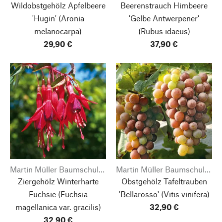
Wildobstgehölz Apfelbeere
Beerenstrauch Himbeere
'Hugin'
(Aronia
'Gelbe Antwerpener'
melanocarpa)
(Rubus idaeus)
29,90 €
37,90 €
Martin Müller Baumschulen
Martin Müller Baumschulen
Ziergehölz Winterharte
Obstgehölz Tafeltrauben
Fuchsie
(Fuchsia
'Bellarosso'
(Vitis vinifera)
magellanica var. gracilis)
32,90 €
32,90 €