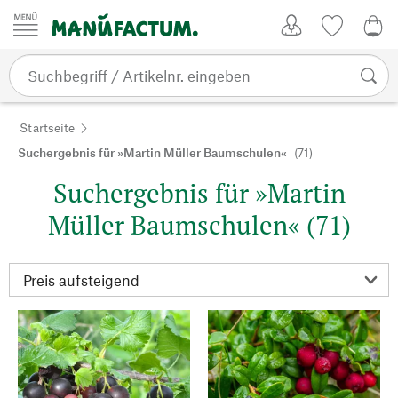
Zum Inhalt springen
Kundenkonto
Merkliste
0,0
Startseite
Suchergebnis für »Martin Müller Baumschulen«
(71)
Suchergebnis für »Martin
Müller Baumschulen« (71)