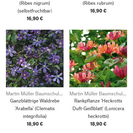
(Ribes nigrum)
(Ribes rubrum)
(selbstfruchtbar)
16,90 €
16,90 €
Martin Müller Baumschulen
Martin Müller Baumschulen
Ganzblättrige Waldrebe
Rankpflanze 'Heckrotts
'Arabella'
(Clematis
Duft-Geißblatt'
(Lonicera
integrifolia)
heckrottii)
18,90 €
18,90 €