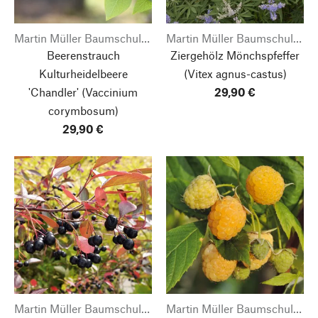
Martin Müller Baumschulen
Martin Müller Baumschulen
Beerenstrauch
Ziergehölz Mönchspfeffer
Kulturheidelbeere
(Vitex agnus-castus)
'Chandler'
(Vaccinium
29,90 €
corymbosum)
29,90 €
Martin Müller Baumschulen
Martin Müller Baumschulen