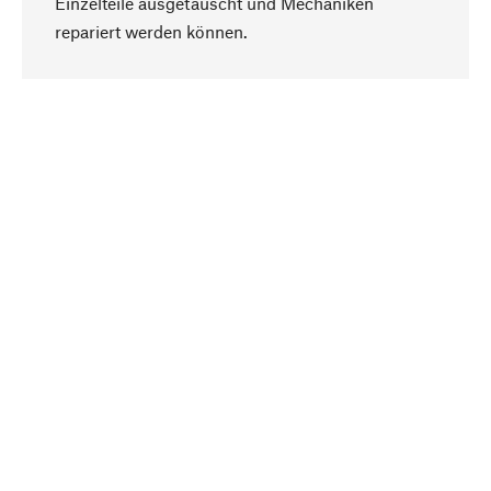
Einzelteile ausgetauscht und Mechaniken
Nach oben
repariert werden können.
Bewusst
Nachhaltigkeit steht im Fokus unserer
Produktauswahl. Wir setzen auf natürliche
Inhaltsstoffe und Materialien, die gepflegt werden
können, sowie auf eine ressourcenschonende
und sozialverträgliche Produktion.
Ausgewählt
Als Ihr kompetenter Partner arbeiten wir