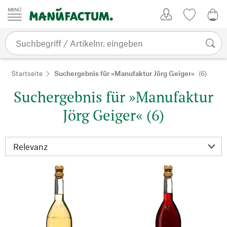
Zum Inhalt springen
Kundenkonto
Merkliste
0,0
Startseite
Suchergebnis für »Manufaktur Jörg Geiger«
(6)
Suchergebnis für »Manufaktur
Jörg Geiger« (6)