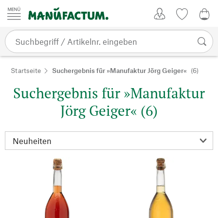
Zum Inhalt springen
Kundenkonto
Merkliste
0,0
Startseite
Suchergebnis für »Manufaktur Jörg Geiger«
(6)
Suchergebnis für »Manufaktur
Jörg Geiger« (6)