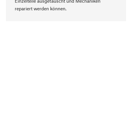
Einzelteile ausgetauscht und Mechaniken
Nach oben
repariert werden können.
Bewusst
Nachhaltigkeit steht im Fokus unserer
Produktauswahl. Wir setzen auf natürliche
Inhaltsstoffe und Materialien, die gepflegt werden
können, sowie auf eine ressourcenschonende
und sozialverträgliche Produktion.
Ausgewählt
Als Ihr kompetenter Partner arbeiten wir