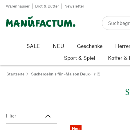
Zum Inhalt springen
Warenhäuser
Brot & Butter
Newsletter
SALE
NEU
Geschenke
Herre
Sport & Spiel
Koffer &
Startseite
Suchergebnis für »Maison Deux«
(13)
S
Filter
Neu