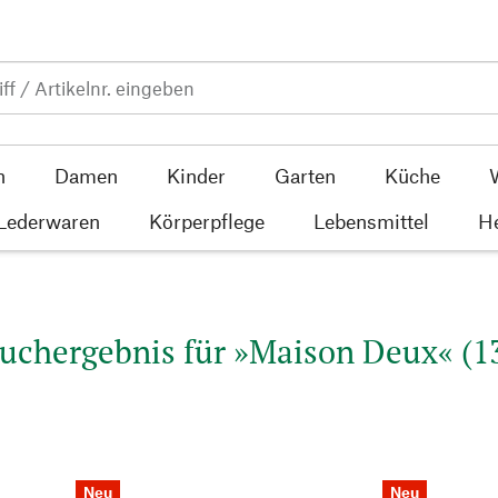
n
Damen
Kinder
Garten
Küche
 Lederwaren
Körperpflege
Lebensmittel
He
uchergebnis für »Maison Deux« (1
Neu
Neu