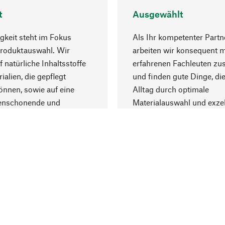
t
Ausgewählt
gkeit steht im Fokus
Als Ihr kompetenter Partn
Produktauswahl. Wir
arbeiten wir konsequent m
f natürliche Inhaltsstoffe
erfahrenen Fachleuten z
ialien, die gepflegt
und finden gute Dinge, die
nnen, sowie auf eine
Alltag durch optimale
enschonende und
Materialauswahl und exzel
trägliche Produktion.
Fertigung bereichern.