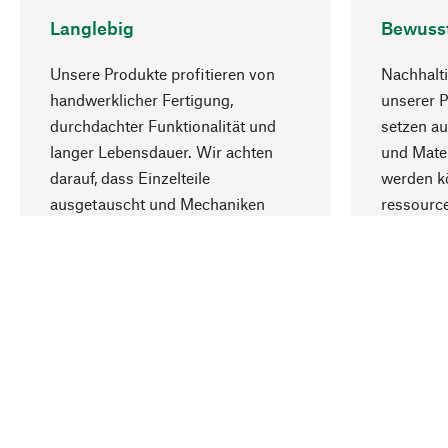
Langlebig
Bewuss
Unsere Produkte profitieren von
Nachhalti
handwerklicher Fertigung,
unserer 
durchdachter Funktionalität und
setzen au
langer Lebensdauer. Wir achten
und Mater
darauf, dass Einzelteile
werden kö
ausgetauscht und Mechaniken
ressourc
repariert werden können.
sozialver
Ihr Land
Deutschland