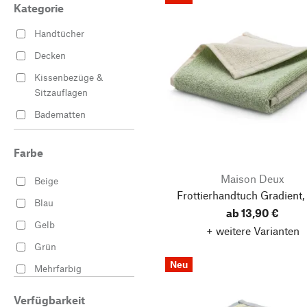
Kategorie
Handtücher
Decken
Kissenbezüge &
Sitzauflagen
Badematten
Badewannen &
Waschbecken
Farbe
Maison Deux
Beige
Frottierhandtuch Gradient,
Blau
ab 13,90 €
Gelb
+ weitere Varianten
Grün
Neu
Mehrfarbig
Orange
Verfügbarkeit