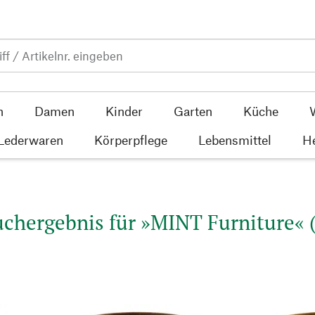
n
Damen
Kinder
Garten
Küche
 Lederwaren
Körperpflege
Lebensmittel
He
uchergebnis für »MINT Furniture« (