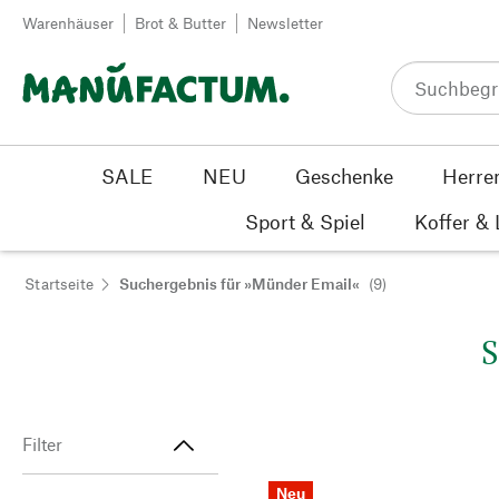
Zum Inhalt springen
Warenhäuser
Brot & Butter
Newsletter
SALE
NEU
Geschenke
Herre
Sport & Spiel
Koffer &
Startseite
Suchergebnis für »Münder Email«
(9)
S
Filter
Neu