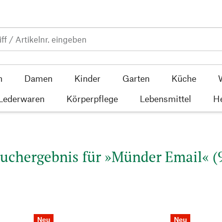
n
Damen
Kinder
Garten
Küche
 Lederwaren
Körperpflege
Lebensmittel
He
uchergebnis für »Münder Email« (
Neu
Neu