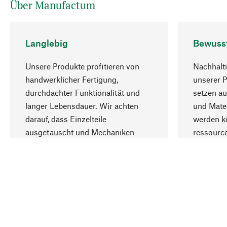
Über Manufactum
Langlebig
Bewuss
Unsere Produkte profitieren von
Nachhalti
handwerklicher Fertigung,
unserer 
durchdachter Funktionalität und
setzen au
langer Lebensdauer. Wir achten
und Mater
darauf, dass Einzelteile
werden kö
ausgetauscht und Mechaniken
ressourc
repariert werden können.
sozialver
Ihr Land