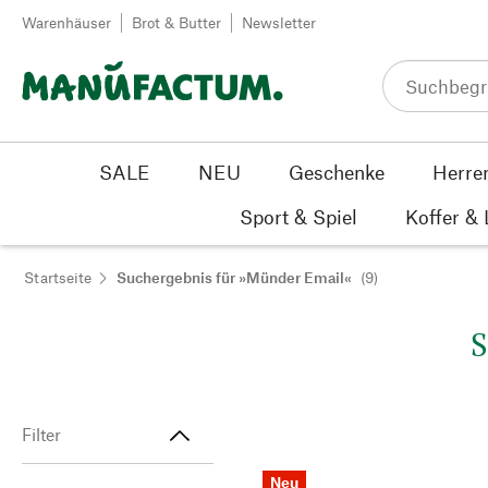
Zum Inhalt springen
Warenhäuser
Brot & Butter
Newsletter
SALE
NEU
Geschenke
Herre
Sport & Spiel
Koffer &
Startseite
Suchergebnis für »Münder Email«
(9)
S
Filter
Neu