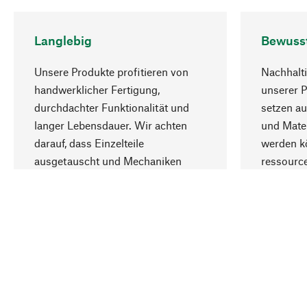
Langlebig
Bewuss
Unsere Produkte profitieren von
Nachhalti
handwerklicher Fertigung,
unserer 
durchdachter Funktionalität und
setzen au
langer Lebensdauer. Wir achten
und Mater
darauf, dass Einzelteile
werden kö
ausgetauscht und Mechaniken
ressourc
repariert werden können.
sozialver
Ihr Land
Deutschland