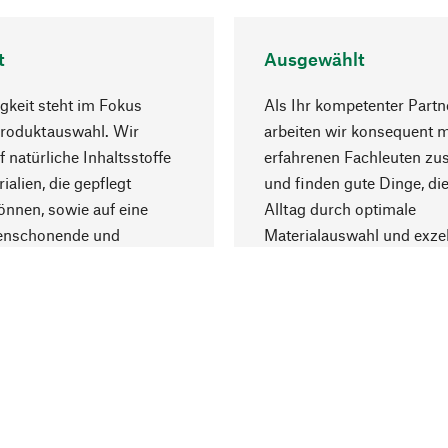
t
Ausgewählt
gkeit steht im Fokus
Als Ihr kompetenter Partn
Produktauswahl. Wir
arbeiten wir konsequent m
f natürliche Inhaltsstoffe
erfahrenen Fachleuten z
ialien, die gepflegt
und finden gute Dinge, die
nnen, sowie auf eine
Alltag durch optimale
enschonende und
Materialauswahl und exzel
trägliche Produktion.
Fertigung bereichern.