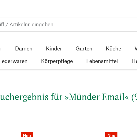
n
Damen
Kinder
Garten
Küche
 Lederwaren
Körperpflege
Lebensmittel
He
uchergebnis für »Münder Email« (
Neu
Neu