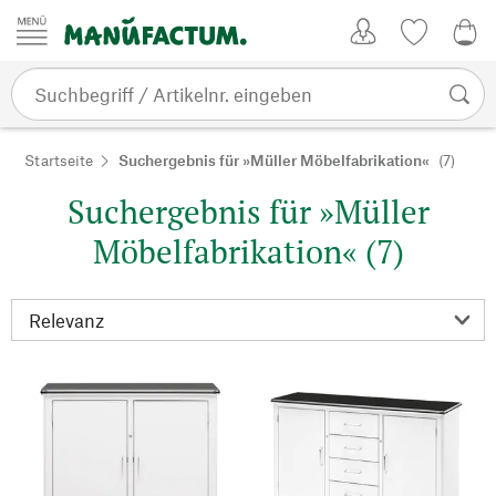
Zum Inhalt springen
Kundenkonto
Merkliste
0,0
Startseite
Suchergebnis für »Müller Möbelfabrikation«
(7)
Suchergebnis für »Müller
Möbelfabrikation« (7)