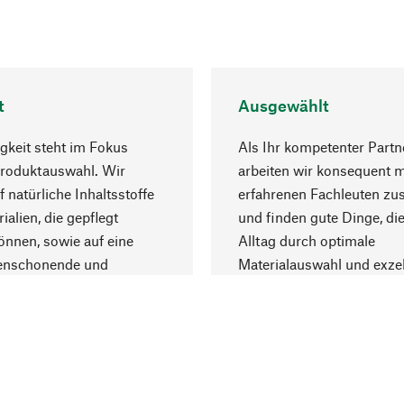
t
Ausgewählt
gkeit steht im Fokus
Als Ihr kompetenter Partn
Produktauswahl. Wir
arbeiten wir konsequent m
f natürliche Inhaltsstoffe
erfahrenen Fachleuten z
ialien, die gepflegt
und finden gute Dinge, die
nnen, sowie auf eine
Alltag durch optimale
enschonende und
Materialauswahl und exzel
trägliche Produktion.
Fertigung bereichern.