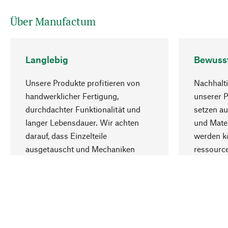
Über Manufactum
Langlebig
Bewuss
Unsere Produkte profitieren von
Nachhalti
handwerklicher Fertigung,
unserer 
durchdachter Funktionalität und
setzen au
langer Lebensdauer. Wir achten
und Mater
darauf, dass Einzelteile
werden kö
ausgetauscht und Mechaniken
ressourc
repariert werden können.
sozialver
Ihr Land