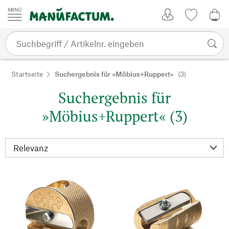
Zum Inhalt springen
Kundenkonto
Merkliste
0,0
Startseite
Suchergebnis für »Möbius+Ruppert«
(3)
Suchergebnis für
»Möbius+Ruppert« (3)