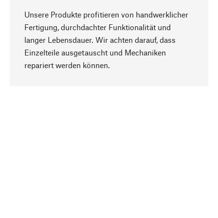
Unsere Produkte profitieren von handwerklicher
Fertigung, durchdachter Funktionalität und
langer Lebensdauer. Wir achten darauf, dass
Einzelteile ausgetauscht und Mechaniken
Nach oben
repariert werden können.
Bewusst
Nachhaltigkeit steht im Fokus unserer
Produktauswahl. Wir setzen auf natürliche
Inhaltsstoffe und Materialien, die gepflegt werden
können, sowie auf eine ressourcenschonende
und sozialverträgliche Produktion.