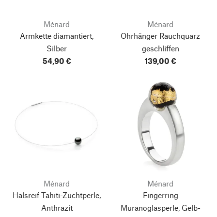
Ménard
Ménard
Armkette diamantiert,
Ohrhänger Rauchquarz
Silber
geschliffen
54,90 €
139,00 €
Ménard
Ménard
Halsreif Tahiti-Zuchtperle,
Fingerring
Anthrazit
Muranoglasperle, Gelb-