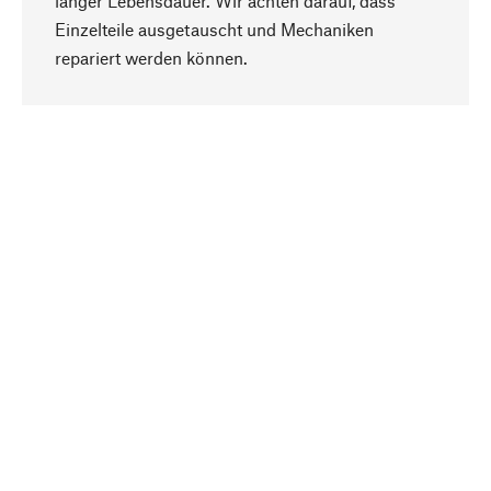
langer Lebensdauer. Wir achten darauf, dass
Einzelteile ausgetauscht und Mechaniken
Nach oben
repariert werden können.
Bewusst
Nachhaltigkeit steht im Fokus unserer
Produktauswahl. Wir setzen auf natürliche
Inhaltsstoffe und Materialien, die gepflegt werden
können, sowie auf eine ressourcenschonende
und sozialverträgliche Produktion.
Ausgewählt