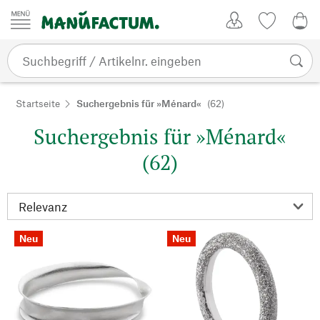
Zum Inhalt springen
Kundenkonto
Merkliste
0,0
Startseite
Suchergebnis für »Ménard«
(62)
Suchergebnis für »Ménard«
(62)
Neu
Neu