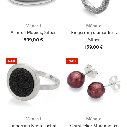
Ménard
Ménard
Armreif Möbius, Silber
Fingerring diamantiert,
599,00 €
Silber
159,00 €
Neu
Neu
Ménard
Ménard
Fingerring Kristallachat,
Ohrstecker Muranoglas,