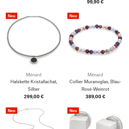
99,90 €
Neu
Neu
Ménard
Ménard
Halskette Kristallachat,
Collier Muranoglas, Blau-
Silber
Rosé-Weinrot
299,00 €
389,00 €
Neu
Neu