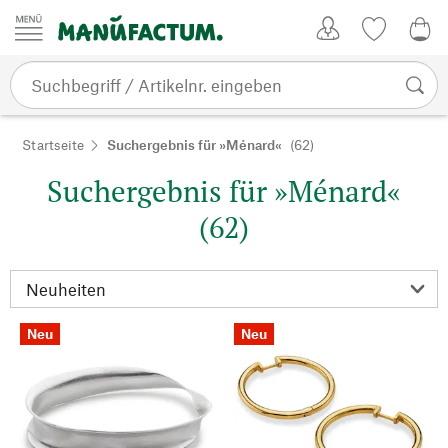
Zum Inhalt springen
Kundenkonto
Merkliste
0,0
Startseite
Suchergebnis für »Ménard«
(62)
Suchergebnis für »Ménard«
(62)
Neu
Neu