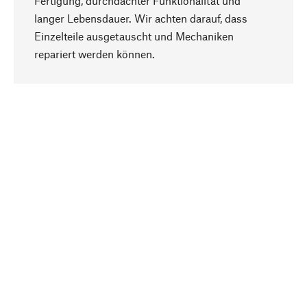
Fertigung, durchdachter Funktionalität und
langer Lebensdauer. Wir achten darauf, dass
Einzelteile ausgetauscht und Mechaniken
Nach oben
repariert werden können.
Bewusst
Nachhaltigkeit steht im Fokus unserer
Produktauswahl. Wir setzen auf natürliche
Inhaltsstoffe und Materialien, die gepflegt werden
können, sowie auf eine ressourcenschonende
und sozialverträgliche Produktion.