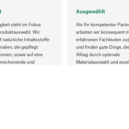
t
Ausgewählt
gkeit steht im Fokus
Als Ihr kompetenter Partn
Produktauswahl. Wir
arbeiten wir konsequent m
f natürliche Inhaltsstoffe
erfahrenen Fachleuten z
ialien, die gepflegt
und finden gute Dinge, die
nnen, sowie auf eine
Alltag durch optimale
enschonende und
Materialauswahl und exzel
trägliche Produktion.
Fertigung bereichern.