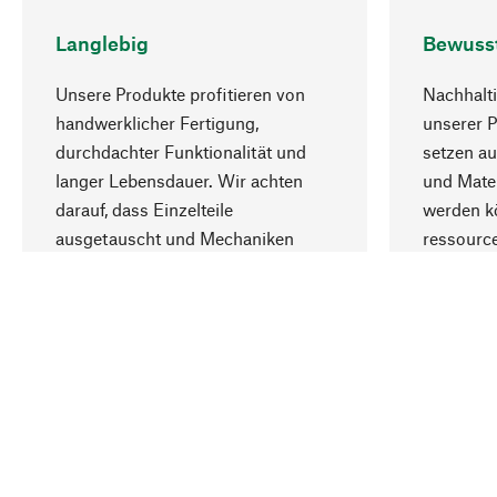
Langlebig
Bewuss
Unsere Produkte profitieren von
Nachhalti
handwerklicher Fertigung,
unserer 
durchdachter Funktionalität und
setzen au
langer Lebensdauer. Wir achten
und Mater
darauf, dass Einzelteile
werden kö
ausgetauscht und Mechaniken
ressourc
repariert werden können.
sozialver
Ihr Land
Deutschland