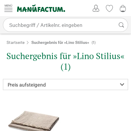
Zum Inhalt springen
Kundenkonto
Merkliste
0,0
Startseite
Suchergebnis für »Lino Stilius«
(1)
Suchergebnis für »Lino Stilius«
(1)