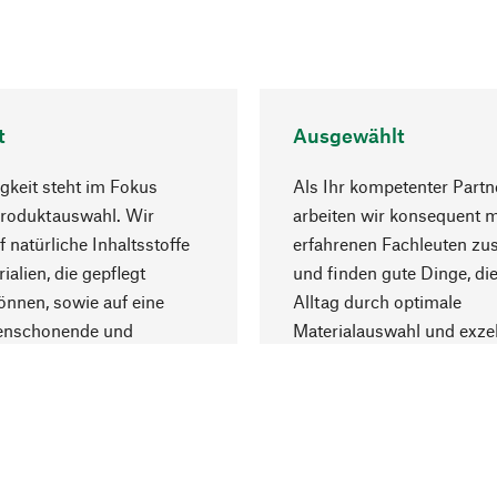
t
Ausgewählt
gkeit steht im Fokus
Als Ihr kompetenter Partn
Produktauswahl. Wir
arbeiten wir konsequent m
f natürliche Inhaltsstoffe
erfahrenen Fachleuten z
ialien, die gepflegt
und finden gute Dinge, die
nnen, sowie auf eine
Alltag durch optimale
enschonende und
Materialauswahl und exzel
trägliche Produktion.
Fertigung bereichern.