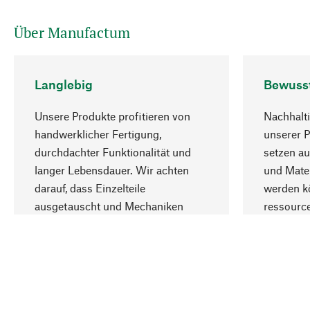
Über Manufactum
Langlebig
Bewuss
Unsere Produkte profitieren von
Nachhalti
handwerklicher Fertigung,
unserer 
durchdachter Funktionalität und
setzen au
langer Lebensdauer. Wir achten
und Mater
darauf, dass Einzelteile
werden kö
ausgetauscht und Mechaniken
ressourc
repariert werden können.
sozialver
Ihr Land