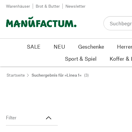
Zum Inhalt springen
Warenhäuser
Brot & Butter
Newsletter
SALE
NEU
Geschenke
Herre
Sport & Spiel
Koffer &
Startseite
Suchergebnis für »Linea 1«
(3)
Filter