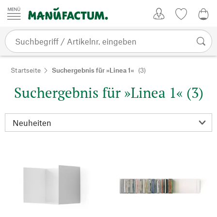
Zum Inhalt springen
Kundenkonto
Merkliste
0,0
Startseite
Suchergebnis für »Linea 1«
(3)
Suchergebnis für »Linea 1« (3)