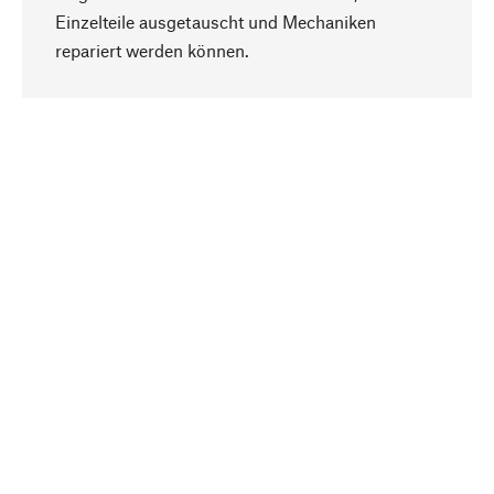
Einzelteile ausgetauscht und Mechaniken
Nach oben
repariert werden können.
Bewusst
Nachhaltigkeit steht im Fokus unserer
Produktauswahl. Wir setzen auf natürliche
Inhaltsstoffe und Materialien, die gepflegt werden
können, sowie auf eine ressourcenschonende
und sozialverträgliche Produktion.
Ausgewählt