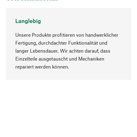
Langlebig
Unsere Produkte profitieren von handwerklicher
Fertigung, durchdachter Funktionalität und
langer Lebensdauer. Wir achten darauf, dass
Einzelteile ausgetauscht und Mechaniken
Nach oben
repariert werden können.
Bewusst
Nachhaltigkeit steht im Fokus unserer
Produktauswahl. Wir setzen auf natürliche
Inhaltsstoffe und Materialien, die gepflegt werden