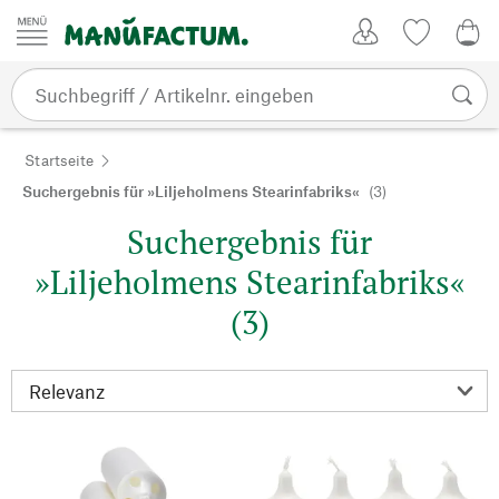
Zum Inhalt springen
Kundenkonto
Merkliste
0,0
Startseite
Suchergebnis für »Liljeholmens Stearinfabriks«
(3)
Suchergebnis für
»Liljeholmens Stearinfabriks«
(3)