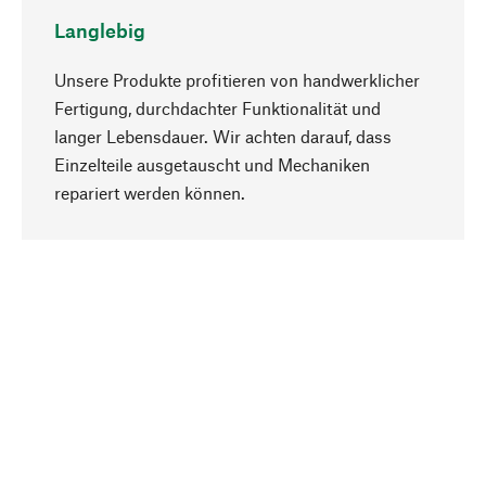
Langlebig
Unsere Produkte profitieren von handwerklicher
Fertigung, durchdachter Funktionalität und
langer Lebensdauer. Wir achten darauf, dass
Einzelteile ausgetauscht und Mechaniken
Nach oben
repariert werden können.
Bewusst
Nachhaltigkeit steht im Fokus unserer
Produktauswahl. Wir setzen auf natürliche
Inhaltsstoffe und Materialien, die gepflegt werden
können, sowie auf eine ressourcenschonende
und sozialverträgliche Produktion.