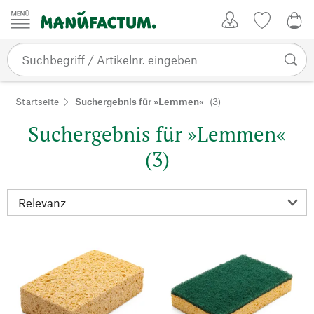
Zum Inhalt springen
Kundenkonto
Merkliste
0,0
Startseite
Suchergebnis für »Lemmen«
(3)
Suchergebnis für »Lemmen«
(3)