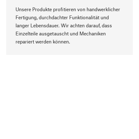
Unsere Produkte profitieren von handwerklicher
Fertigung, durchdachter Funktionalität und
langer Lebensdauer. Wir achten darauf, dass
Einzelteile ausgetauscht und Mechaniken
Nach oben
repariert werden können.
Bewusst
Nachhaltigkeit steht im Fokus unserer
Produktauswahl. Wir setzen auf natürliche
Inhaltsstoffe und Materialien, die gepflegt werden
können, sowie auf eine ressourcenschonende
und sozialverträgliche Produktion.