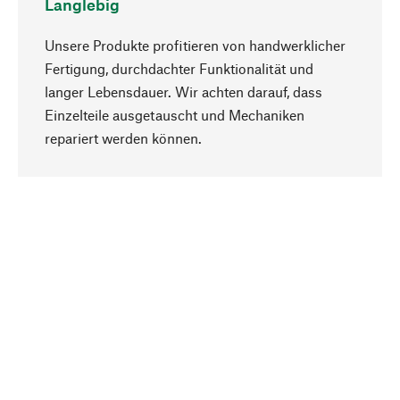
Langlebig
Unsere Produkte profitieren von handwerklicher
Fertigung, durchdachter Funktionalität und
langer Lebensdauer. Wir achten darauf, dass
Einzelteile ausgetauscht und Mechaniken
Nach oben
repariert werden können.
Bewusst
Nachhaltigkeit steht im Fokus unserer
Produktauswahl. Wir setzen auf natürliche
Inhaltsstoffe und Materialien, die gepflegt werden
können, sowie auf eine ressourcenschonende
und sozialverträgliche Produktion.