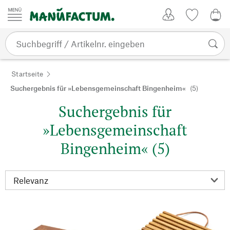
Zum Inhalt springen
Kundenkonto
Merkliste
0,0
Startseite
Suchergebnis für »Lebensgemeinschaft Bingenheim«
(5)
Suchergebnis für
»Lebensgemeinschaft
Bingenheim« (5)