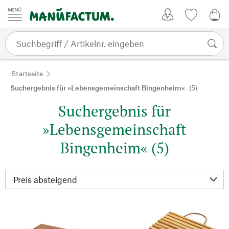
Zum Inhalt springen
Kundenkonto
Merkliste
0,0
Startseite
Suchergebnis für »Lebensgemeinschaft Bingenheim«
(5)
Suchergebnis für
»Lebensgemeinschaft
Bingenheim« (5)