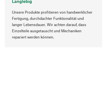
Langlebig
Unsere Produkte profitieren von handwerklicher
Fertigung, durchdachter Funktionalität und
langer Lebensdauer. Wir achten darauf, dass
Einzelteile ausgetauscht und Mechaniken
Nach oben
repariert werden können.
Bewusst
Nachhaltigkeit steht im Fokus unserer
Produktauswahl. Wir setzen auf natürliche
Inhaltsstoffe und Materialien, die gepflegt werden
können, sowie auf eine ressourcenschonende
und sozialverträgliche Produktion.