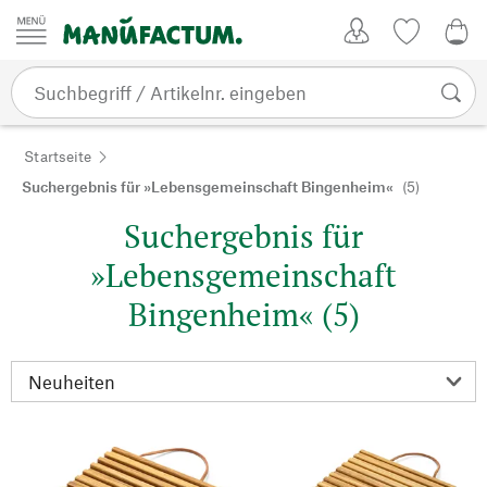
Zum Inhalt springen
Kundenkonto
Merkliste
0,0
Startseite
Suchergebnis für »Lebensgemeinschaft Bingenheim«
(5)
Suchergebnis für
»Lebensgemeinschaft
Bingenheim« (5)