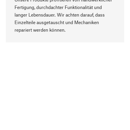
Fertigung, durchdachter Funktionalität und
langer Lebensdauer. Wir achten darauf, dass
Einzelteile ausgetauscht und Mechaniken
Nach oben
repariert werden können.
Bewusst
Nachhaltigkeit steht im Fokus unserer
Produktauswahl. Wir setzen auf natürliche
Inhaltsstoffe und Materialien, die gepflegt werden
können, sowie auf eine ressourcenschonende
und sozialverträgliche Produktion.