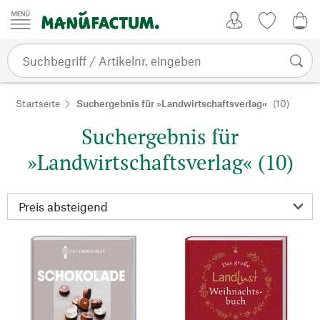
Zum Inhalt springen
Kundenkonto
Merkliste
0,0
Startseite
Suchergebnis für »Landwirtschaftsverlag«
(10)
Suchergebnis für
»Landwirtschaftsverlag« (10)