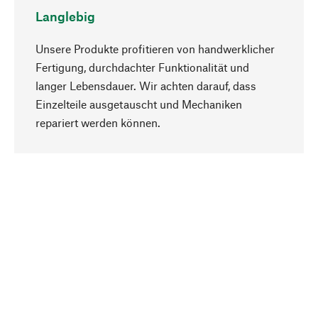
Langlebig
Unsere Produkte profitieren von handwerklicher
Fertigung, durchdachter Funktionalität und
langer Lebensdauer. Wir achten darauf, dass
Einzelteile ausgetauscht und Mechaniken
Nach oben
repariert werden können.
Bewusst
Nachhaltigkeit steht im Fokus unserer
Produktauswahl. Wir setzen auf natürliche
Inhaltsstoffe und Materialien, die gepflegt werden
können, sowie auf eine ressourcenschonende
und sozialverträgliche Produktion.