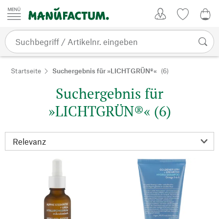
Zum Inhalt springen
Kundenkonto
Merkliste
0,0
Startseite
Suchergebnis für »LICHTGRÜN®«
(6)
Suchergebnis für
»LICHTGRÜN®« (6)