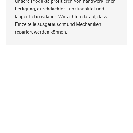
Unsere Produkte profitieren von handwerklicher
Fertigung, durchdachter Funktionalität und
langer Lebensdauer. Wir achten darauf, dass
Einzelteile ausgetauscht und Mechaniken
Nach oben
repariert werden können.
Bewusst
Nachhaltigkeit steht im Fokus unserer
Produktauswahl. Wir setzen auf natürliche
Inhaltsstoffe und Materialien, die gepflegt werden
können, sowie auf eine ressourcenschonende
und sozialverträgliche Produktion.