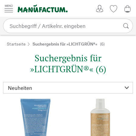
Zum Inhalt springen
Kundenkonto
Merkliste
0,0
Startseite
Suchergebnis für »LICHTGRÜN®«
(6)
Suchergebnis für
»LICHTGRÜN®« (6)