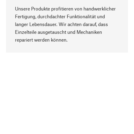
Unsere Produkte profitieren von handwerklicher
Fertigung, durchdachter Funktionalität und
langer Lebensdauer. Wir achten darauf, dass
Einzelteile ausgetauscht und Mechaniken
Nach oben
repariert werden können.
Bewusst
Nachhaltigkeit steht im Fokus unserer
Produktauswahl. Wir setzen auf natürliche
Inhaltsstoffe und Materialien, die gepflegt werden
können, sowie auf eine ressourcenschonende
und sozialverträgliche Produktion.