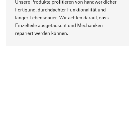
Unsere Produkte profitieren von handwerklicher
Fertigung, durchdachter Funktionalität und
langer Lebensdauer. Wir achten darauf, dass
Einzelteile ausgetauscht und Mechaniken
Nach oben
repariert werden können.
Bewusst
Nachhaltigkeit steht im Fokus unserer
Produktauswahl. Wir setzen auf natürliche
Inhaltsstoffe und Materialien, die gepflegt werden
können, sowie auf eine ressourcenschonende
und sozialverträgliche Produktion.