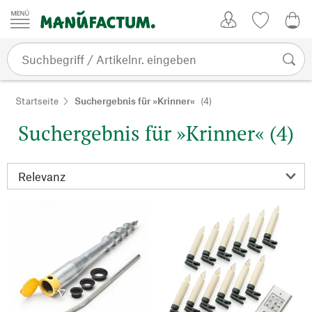
Zum Inhalt springen
Kundenkonto
Merkliste
0,0
Startseite
Suchergebnis für »Krinner«
(4)
Suchergebnis für »Krinner« (4)