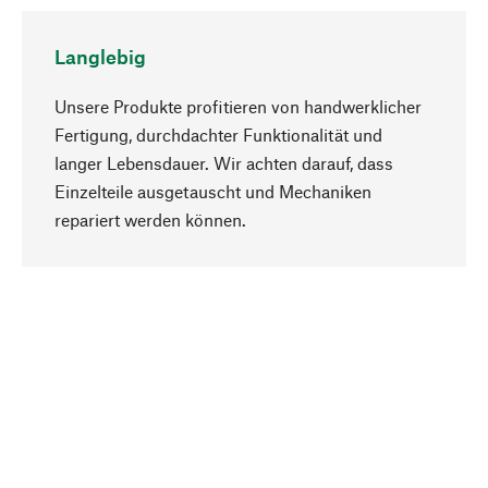
Langlebig
Unsere Produkte profitieren von handwerklicher
Fertigung, durchdachter Funktionalität und
langer Lebensdauer. Wir achten darauf, dass
Einzelteile ausgetauscht und Mechaniken
Nach oben
repariert werden können.
Bewusst
Nachhaltigkeit steht im Fokus unserer
Produktauswahl. Wir setzen auf natürliche
Inhaltsstoffe und Materialien, die gepflegt werden
können, sowie auf eine ressourcenschonende