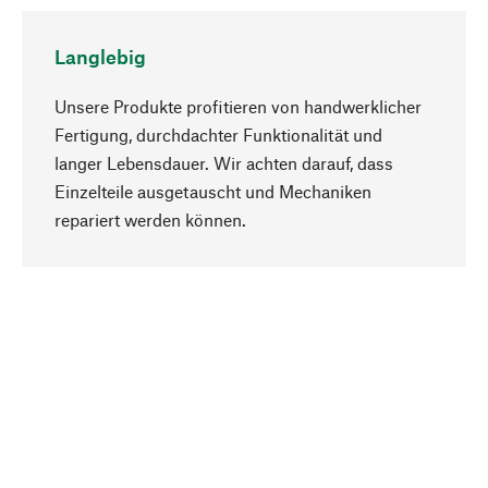
Langlebig
Unsere Produkte profitieren von handwerklicher
Fertigung, durchdachter Funktionalität und
langer Lebensdauer. Wir achten darauf, dass
Einzelteile ausgetauscht und Mechaniken
Nach oben
repariert werden können.
Bewusst
Nachhaltigkeit steht im Fokus unserer
Produktauswahl. Wir setzen auf natürliche
Inhaltsstoffe und Materialien, die gepflegt werden
können, sowie auf eine ressourcenschonende