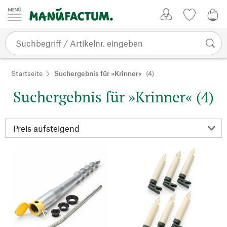
Zum Inhalt springen
Kundenkonto
Merkliste
0,0
Startseite
Suchergebnis für »Krinner«
(4)
Suchergebnis für »Krinner« (4)