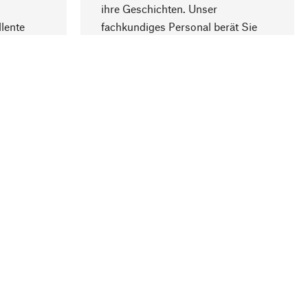
ihre Geschichten. Unser
lente
fachkundiges Personal berät Sie
gern.
lung
Unternehmen
Über Manufactum
Stellenangebote
Compliance