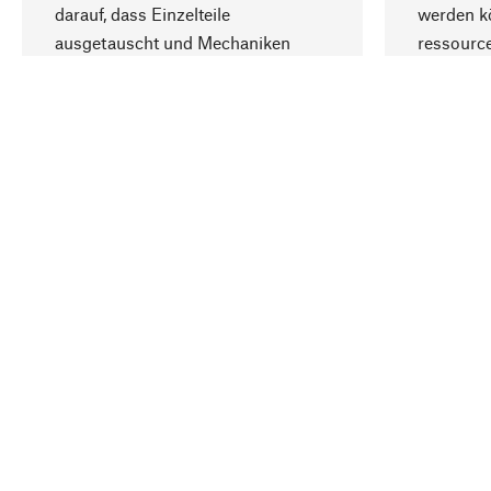
darauf, dass Einzelteile
werden kö
ausgetauscht und Mechaniken
ressourc
repariert werden können.
sozialver
Ihr Land
Deutschland
Kontakt
Service
Gutsche
Bestellung, Service & Beratung
Newslet
02309 939050
Warenhä
E-Mail-Kontakt:
info@manufactum.de
Veranst