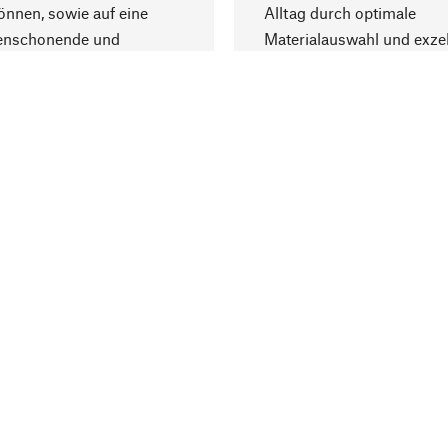
nnen, sowie auf eine
Alltag durch optimale
enschonende und
Materialauswahl und exzel
trägliche Produktion.
Fertigung bereichern.
Lieferung & Zah
ine
Versandkosten
ter
Lieferung
user
Rechnung
altungen