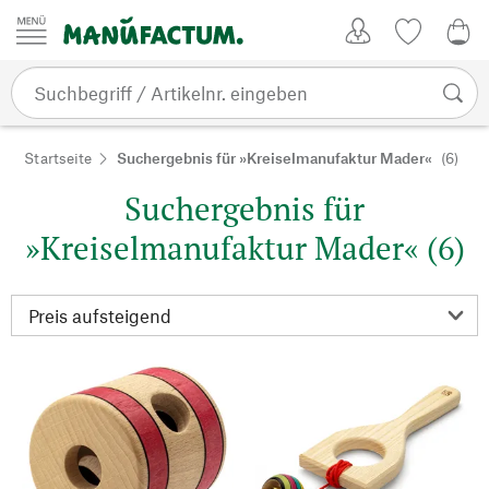
Zum Inhalt springen
Kundenkonto
Merkliste
0,0
Startseite
Suchergebnis für »Kreiselmanufaktur Mader«
(6)
Suchergebnis für
»Kreiselmanufaktur Mader« (6)