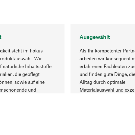
t
Ausgewählt
gkeit steht im Fokus
Als Ihr kompetenter Partn
Produktauswahl. Wir
arbeiten wir konsequent m
f natürliche Inhaltsstoffe
erfahrenen Fachleuten z
ialien, die gepflegt
und finden gute Dinge, die
nnen, sowie auf eine
Alltag durch optimale
enschonende und
Materialauswahl und exzel
trägliche Produktion.
Fertigung bereichern.