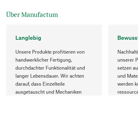
Über Manufactum
Langlebig
Bewuss
Unsere Produkte profitieren von
Nachhalti
handwerklicher Fertigung,
unserer 
durchdachter Funktionalität und
setzen au
langer Lebensdauer. Wir achten
und Mater
darauf, dass Einzelteile
werden kö
ausgetauscht und Mechaniken
ressourc
repariert werden können.
sozialver
Ihr Land