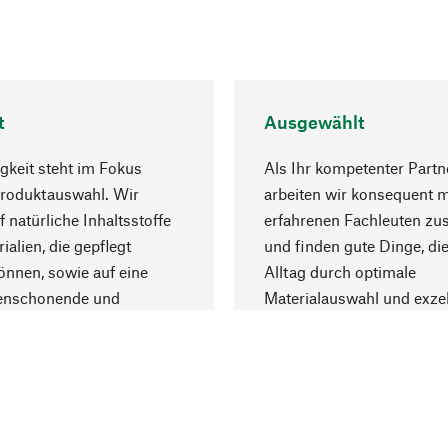
t
Ausgewählt
gkeit steht im Fokus
Als Ihr kompetenter Partn
Produktauswahl. Wir
arbeiten wir konsequent m
f natürliche Inhaltsstoffe
erfahrenen Fachleuten z
ialien, die gepflegt
und finden gute Dinge, die
nnen, sowie auf eine
Alltag durch optimale
enschonende und
Materialauswahl und exzel
trägliche Produktion.
Fertigung bereichern.