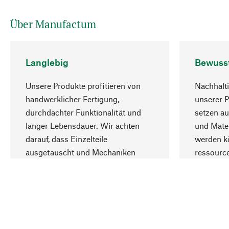
Über Manufactum
Langlebig
Bewuss
Unsere Produkte profitieren von
Nachhalti
handwerklicher Fertigung,
unserer 
durchdachter Funktionalität und
setzen au
langer Lebensdauer. Wir achten
und Mater
darauf, dass Einzelteile
werden kö
ausgetauscht und Mechaniken
ressourc
repariert werden können.
sozialver
Ihr Land