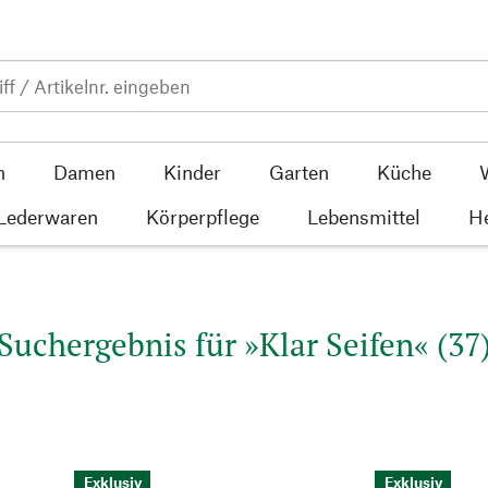
n
Damen
Kinder
Garten
Küche
 Lederwaren
Körperpflege
Lebensmittel
He
Suchergebnis für »Klar Seifen« (37
Exklusiv
Exklusiv