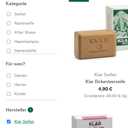
Kategorie
Seifen
Rasierseife
After Shave
Haarshampoo
Damendüfte
Frühlingsdekoration
Für wen?
Osterdekoration
Klar Seifen
Damen
Thermometer &
Klar Birkenteerseife
Wetterstationen
Herren
4,90 €
Kinder
Grundpreis: 49,00 €/kg
Hersteller
1
Klar Seifen