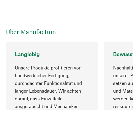
Über Manufactum
Langlebig
Bewuss
Unsere Produkte profitieren von
Nachhalti
handwerklicher Fertigung,
unserer 
durchdachter Funktionalität und
setzen au
langer Lebensdauer. Wir achten
und Mater
darauf, dass Einzelteile
werden kö
ausgetauscht und Mechaniken
ressourc
repariert werden können.
sozialver