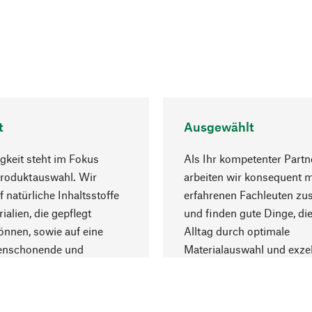
t
Ausgewählt
gkeit steht im Fokus
Als Ihr kompetenter Partn
Produktauswahl. Wir
arbeiten wir konsequent m
f natürliche Inhaltsstoffe
erfahrenen Fachleuten z
ialien, die gepflegt
und finden gute Dinge, die
nnen, sowie auf eine
Alltag durch optimale
enschonende und
Materialauswahl und exzel
trägliche Produktion.
Fertigung bereichern.