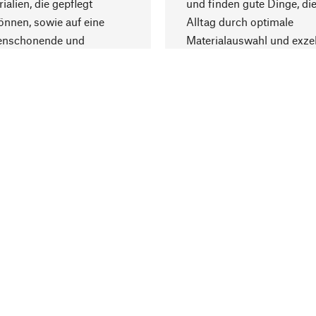
ialien, die gepflegt
und finden gute Dinge, die
nnen, sowie auf eine
Alltag durch optimale
enschonende und
Materialauswahl und exzel
trägliche Produktion.
Fertigung bereichern.
Lieferung & Zah
ine
Versandkosten
ter
Lieferung
user
Rechnung