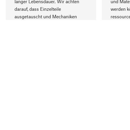
langer Lebensdauer. Wir achten
und Mater
darauf, dass Einzelteile
werden kö
ausgetauscht und Mechaniken
ressourc
repariert werden können.
sozialver
Ihr Land
Deutschland
Kontakt
Service
Gutsche
Bestellung, Service & Beratung
Newslet
02309 939050
Warenhä