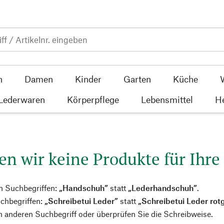
n
Damen
Kinder
Garten
Küche
 Lederwaren
Körperpflege
Lebensmittel
He
en wir keine Produkte für Ihre
n Suchbegriffen:
„Handschuh”
statt
„Lederhandschuh”
.
chbegriffen:
„Schreibetui Leder”
statt
„Schreibetui Leder rot
 anderen Suchbegriff oder überprüfen Sie die Schreibweise.