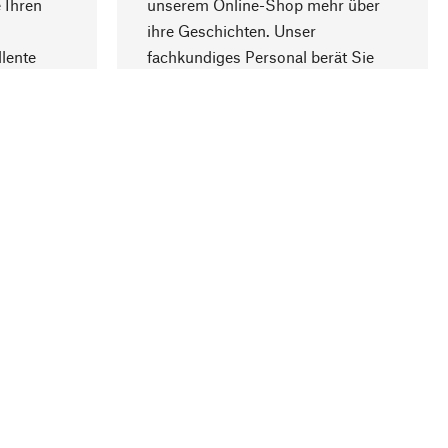
 Ihren
unserem Online-Shop mehr über
ihre Geschichten. Unser
lente
fachkundiges Personal berät Sie
gern.
lung
Unternehmen
Über Manufactum
Stellenangebote
Compliance