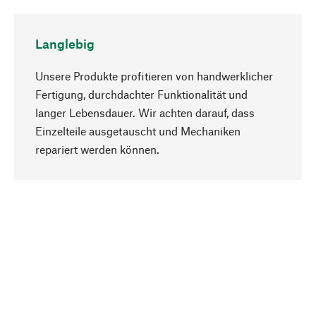
Langlebig
Unsere Produkte profitieren von handwerklicher
Fertigung, durchdachter Funktionalität und
langer Lebensdauer. Wir achten darauf, dass
Einzelteile ausgetauscht und Mechaniken
Nach oben
repariert werden können.
Bewusst
Nachhaltigkeit steht im Fokus unserer
Produktauswahl. Wir setzen auf natürliche
Inhaltsstoffe und Materialien, die gepflegt werden
können, sowie auf eine ressourcenschonende