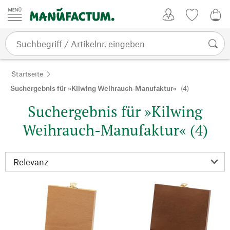
Zum Inhalt springen
Kundenkonto
Merkliste
0,0
Startseite
Suchergebnis für »Kilwing Weihrauch-Manufaktur«
(4)
Suchergebnis für »Kilwing
Weihrauch-Manufaktur« (4)