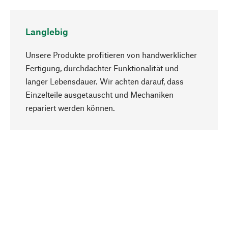
Langlebig
Unsere Produkte profitieren von handwerklicher
Fertigung, durchdachter Funktionalität und
langer Lebensdauer. Wir achten darauf, dass
Einzelteile ausgetauscht und Mechaniken
Nach oben
repariert werden können.
Bewusst
Nachhaltigkeit steht im Fokus unserer
Produktauswahl. Wir setzen auf natürliche
Inhaltsstoffe und Materialien, die gepflegt werden
können, sowie auf eine ressourcenschonende