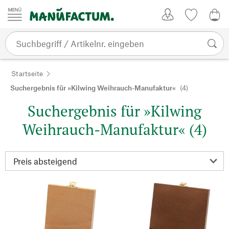
Zum Inhalt springen
Kundenkonto
Merkliste
0,0
Startseite
Suchergebnis für »Kilwing Weihrauch-Manufaktur«
(4)
Suchergebnis für »Kilwing
Weihrauch-Manufaktur« (4)