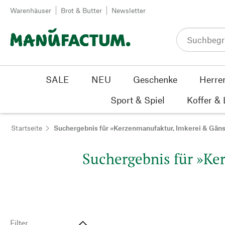
Zum Inhalt springen
Warenhäuser
Brot & Butter
Newsletter
SALE
NEU
Geschenke
Herre
Sport & Spiel
Koffer &
Startseite
Suchergebnis für »Kerzenmanufaktur, Imkerei & Gän
Suchergebnis für »Ke
Filter