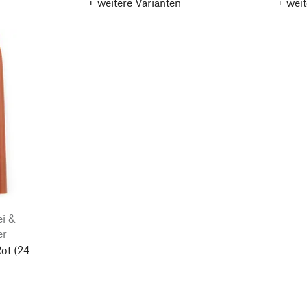
+ weitere Varianten
+ weit
ei &
er
ot
(24