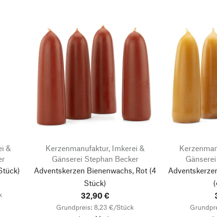
ei &
Kerzenmanufaktur, Imkerei &
Kerzenmanu
er
Gänserei Stephan Becker
Gänserei
Stück)
Adventskerzen Bienenwachs, Rot
(4
Adventskerze
Stück)
(
k
32,90 €
Grundpreis: 8,23 €/Stück
Grundpre