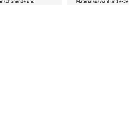
enschonende und
Materialauswahl und exzel
trägliche Produktion.
Fertigung bereichern.
Lieferung & Zah
ine
Versandkosten
ter
Lieferung
user
Rechnung
altungen
Bankeinzug
ng Elektroaltgeräte