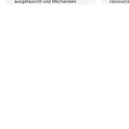
ausgetauscht und Mechaniken
ressourc
repariert werden können.
sozialver
Ihr Land
Deutschland
Kontakt
Service
Gutsche
Bestellung, Service & Beratung
Newslet
02309 939050
Warenhä
E-Mail-Kontakt:
info@manufactum.de
Veranst
Kontaktmöglichkeiten und Öffnungszeiten
Entsorgu