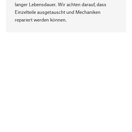
langer Lebensdauer. Wir achten darauf, dass
Einzelteile ausgetauscht und Mechaniken
Nach oben
repariert werden können.
Bewusst
Nachhaltigkeit steht im Fokus unserer
Produktauswahl. Wir setzen auf natürliche
Inhaltsstoffe und Materialien, die gepflegt werden
können, sowie auf eine ressourcenschonende
und sozialverträgliche Produktion.
Ausgewählt