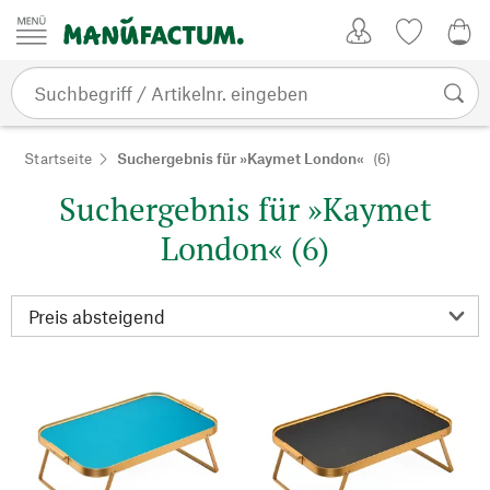
Zum Inhalt springen
Kundenkonto
Merkliste
0,0
Startseite
Suchergebnis für »Kaymet London«
(6)
Suchergebnis für »Kaymet
London« (6)