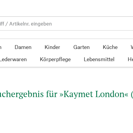
n
Damen
Kinder
Garten
Küche
 Lederwaren
Körperpflege
Lebensmittel
He
uchergebnis für »Kaymet London« (