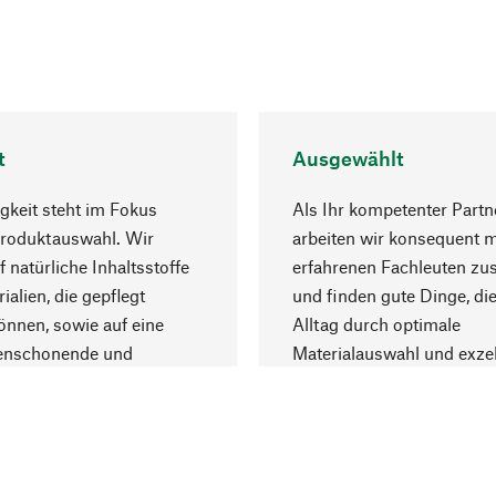
t
Ausgewählt
gkeit steht im Fokus
Als Ihr kompetenter Partn
Produktauswahl. Wir
arbeiten wir konsequent m
f natürliche Inhaltsstoffe
erfahrenen Fachleuten z
ialien, die gepflegt
und finden gute Dinge, die
nnen, sowie auf eine
Alltag durch optimale
enschonende und
Materialauswahl und exzel
trägliche Produktion.
Fertigung bereichern.