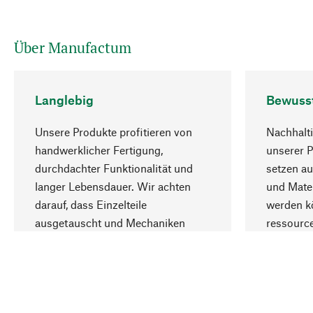
Über Manufactum
Langlebig
Bewuss
Unsere Produkte profitieren von
Nachhalti
handwerklicher Fertigung,
unserer 
durchdachter Funktionalität und
setzen au
langer Lebensdauer. Wir achten
und Mater
darauf, dass Einzelteile
werden kö
ausgetauscht und Mechaniken
ressourc
repariert werden können.
sozialver