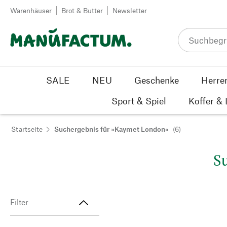
Zum Inhalt springen
Warenhäuser
Brot & Butter
Newsletter
SALE
NEU
Geschenke
Herre
Sport & Spiel
Koffer &
Startseite
Suchergebnis für »Kaymet London«
(6)
S
Filter